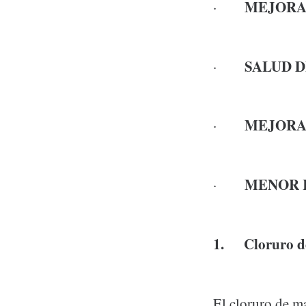
MEJORA
·
SALUD D
·
MEJORA
·
MENOR 
·
1. Cloruro d
El cloruro de m