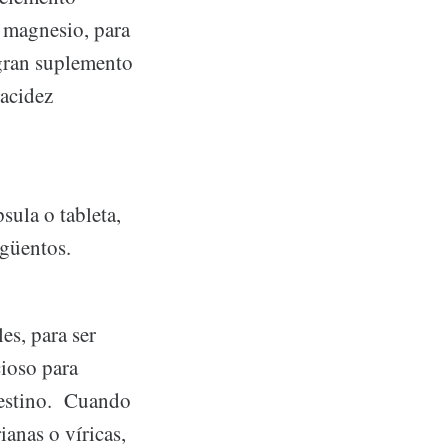
l magnesio, para
 gran suplemento
 acidez
sula o tableta,
ngüentos.
es, para ser
cioso para
ntestino. Cuando
ianas o víricas,