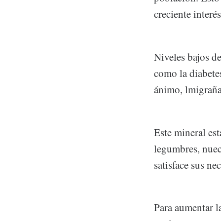
creciente inter
Niveles bajos d
como la diabetes
ánimo, lmigrañas
Este mineral es
legumbres, nuec
satisface sus n
Para aumentar la