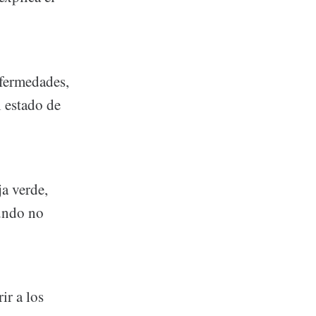
nfermedades,
l estado de
a verde,
mundo no
ir a los