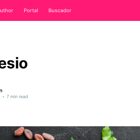
uthor
Portal
Buscador
esio
n
2
•
7 min read