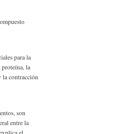
 compuesto
ales para la
 proteína, la
y la contracción
mentos, son
ral entre la
explica el