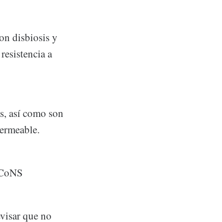
on disbiosis y
resistencia a
os, así como son
permeable.
CoNS
visar que no