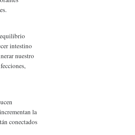
es.
equilibrio
cer intestino
lnerar nuestro
fecciones,
ducen
incrementan la
stán conectados