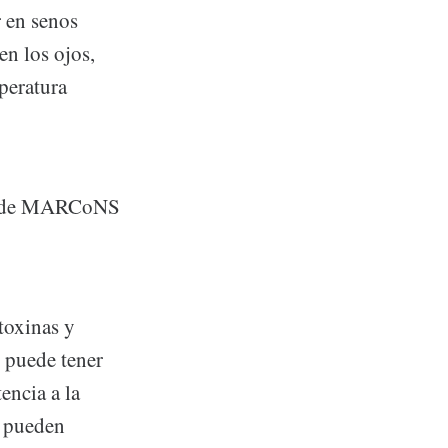
r en senos
en los ojos,
mperatura
nto de MARCoNS
toxinas y
 puede tener
encia a la
n pueden