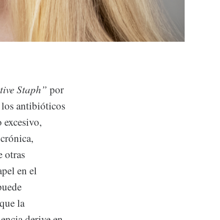
tive Staph”
por
 los antibióticos
 excesivo,
crónica,
e otras
pel en el
puede
 que la
encia derive en