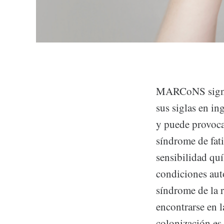
MARCoNS sign
sus siglas en in
y puede provoca
síndrome de fat
sensibilidad quí
condiciones aut
síndrome de la 
encontrarse en l
colonización es