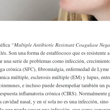
ifica
“Multiple Antibiotic Resistant Coagulase Nega
glés. Son una forma de estafilococo que es resistente a
r una serie de problemas como infección, crecimiento
iga crónica (SFC), fibromialgia, enfermedad de Lyme 
mica múltiple, esclerosis múltiple (EM) y lupus, entr
oinmunes, e incluso puede desempeñar también un pa
respuesta inflamatoria crónica (CIRS). Normalmente 
a cavidad nasal, y en sí sola no es una infección, sino
 la que puede causar una infección, que como consecu