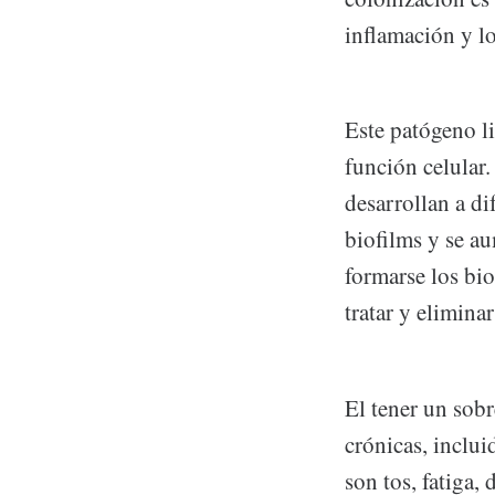
inflamación y l
Este patógeno li
función celular.
desarrollan a di
biofilms y se a
formarse los bi
tratar y elimin
El tener un sob
crónicas, inclu
son tos, fatiga,