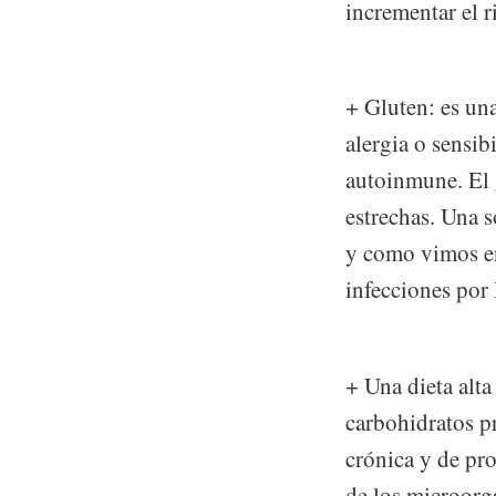
incrementar el r
+ Gluten: es un
alergia o sensib
autoinmune. El 
estrechas. Una s
y como vimos en 
infecciones p
+ Una dieta alta
carbohidratos p
crónica y de pro
de los microorg