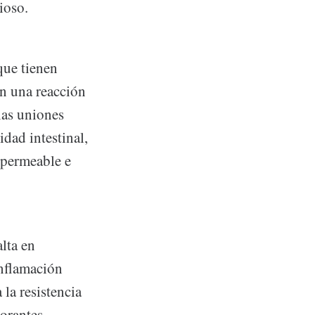
ioso.
que tienen
en una reacción
las uniones
dad intestinal,
 permeable e
lta en
inflamación
la resistencia
orantes