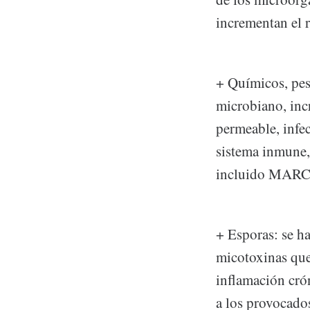
incrementan el r
+ Químicos, pest
microbiano, inc
permeable, infec
sistema inmune,
incluido MAR
+ Esporas: se h
micotoxinas que
inflamación cró
a los provoca