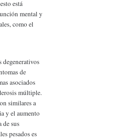
esto está
 función mental y
ales, como el
s degenerativos
íntomas de
omas asociados
erosis múltiple.
on similares a
ia y el aumento
a de sus
es pesados ​​es