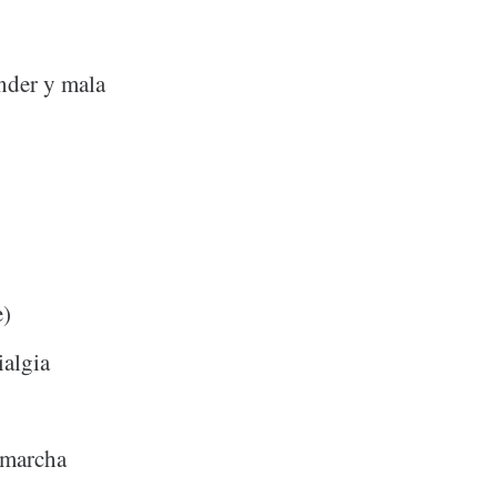
ender y mala
e)
ialgia
a marcha