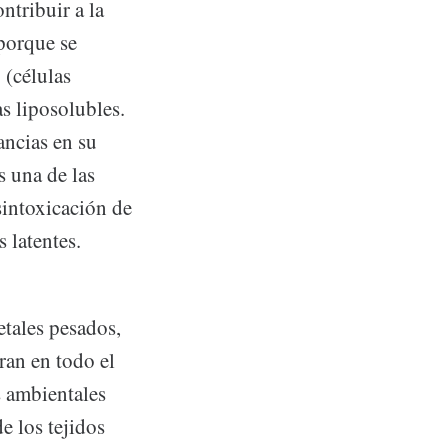
ntribuir a la
​porque se
 (células
as liposolubles.
ancias en su
s una de las
sintoxicación de
 latentes.
etales pesados,
ran en todo el
s ambientales
e los tejidos