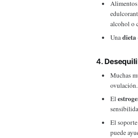
Alimentos 
edulcorant
alcohol o 
dieta
Una
4.
Desequil
Muchas muj
ovulación.
estroge
El
sensibilida
El soport
puede ayud