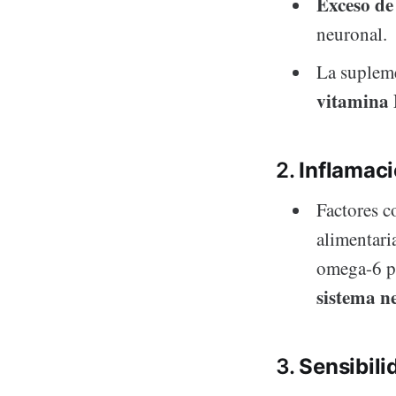
Exceso de
neuronal.
La suplem
vitamina
2.
Inflamaci
Factores c
alimentari
omega-6 p
sistema n
3.
Sensibili