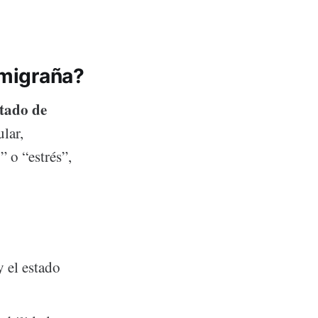
 migraña?
ltado de
ular,
 o “estrés”,
y el estado