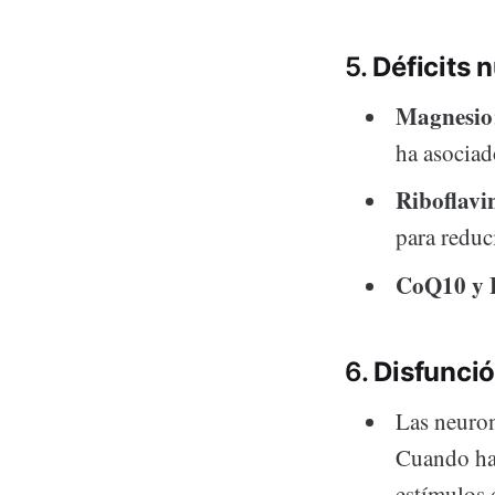
5.
Déficits 
Magnesio
ha asociad
Riboflavi
para reduci
CoQ10 y 
6.
Disfunció
Las neuron
Cuando h
estímulos