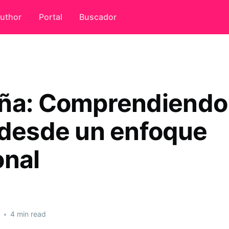
uthor
Portal
Buscador
ña: Comprendiendo 
 desde un enfoque
onal
•
4 min read