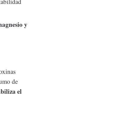
tabilidad
magnesio y
toxinas
sumo de
biliza el