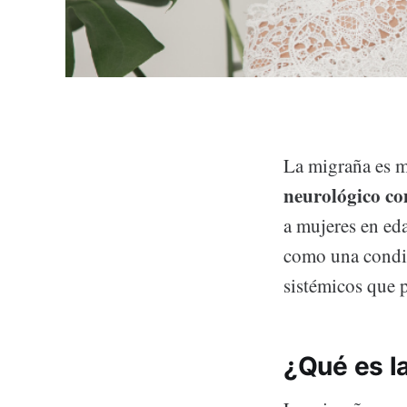
La migraña es m
neurológico c
a mujeres en ed
como una condic
sistémicos que p
¿Qué es l