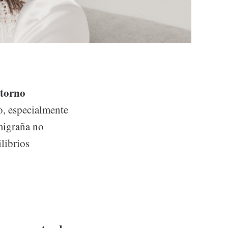
storno
o, especialmente
 migraña no
librios