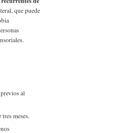
 recurrentes de
ateral, que puede
obia
personas
nsoriales.
 previos al
 tres meses.
enos