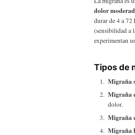
La migraña es un
dolor moderado
durar de 4 a 72
(sensibilidad a 
experimentan un 
Tipos de 
Migraña s
Migraña 
dolor.
Migraña 
Migraña h