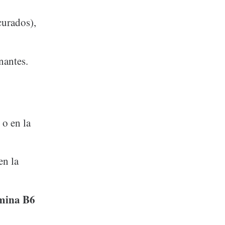
curados),
nantes.
 o en la
en la
amina B6