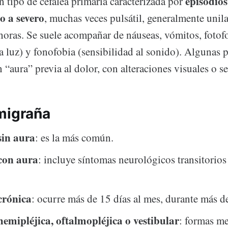
episodios
 tipo de cefalea primaria caracterizada por
 a severo
, muchas veces pulsátil, generalmente unil
 horas. Se suele acompañar de náuseas, vómitos, fotof
la luz) y fonofobia (sensibilidad al sonido). Algunas 
“aura” previa al dolor, con alteraciones visuales o se
migraña
in aura
: es la más común.
con aura
: incluye síntomas neurológicos transitorios
crónica
: ocurre más de 15 días al mes, durante más de
emipléjica, oftalmopléjica o vestibular
: formas m