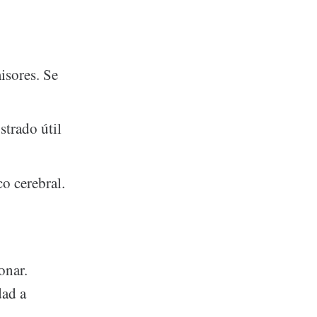
isores. Se
strado útil
co cerebral.
onar.
dad a