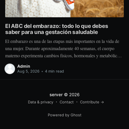
El ABC del embarazo: todo lo que debes
saber para una gestación saludable
El embarazo es una de las etapas más importantes en la vida de
una mujer. Durante aproximadamente 40 semanas, el cuerpo
materno experimenta cambios físicos, hormonales y metabólicos
extraordinarios para crear y sostener una nueva vida. Más allá de
Admin
“comer por dos”, el embarazo requiere comer mejor, nutrir
Aug 5, 2026
•
4 min read
estratégicamente y
server
© 2026
Data & privacy
Contact
Contribute →
Powered by Ghost