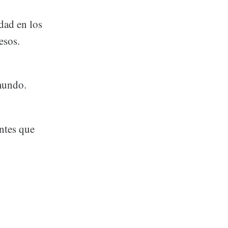
dad en los
esos.
mundo.
ntes que