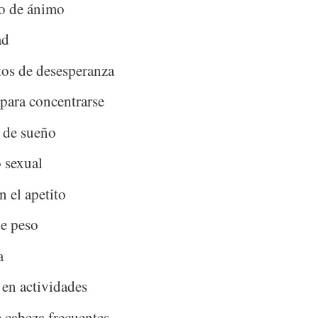
do de ánimo
ad
os de desesperanza
 para concentrarse
 de sueño
 sexual
 el apetito
e peso
a
 en actividades
 cabeza frecuentes