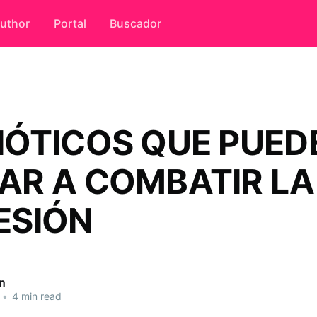
uthor
Portal
Buscador
IÓTICOS QUE PUED
AR A COMBATIR LA
ESIÓN
n
•
4 min read