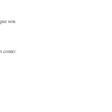
 que son
ón como: