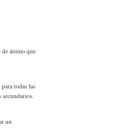
do de ánimo que
 para todas las
s secundarios.
ar un