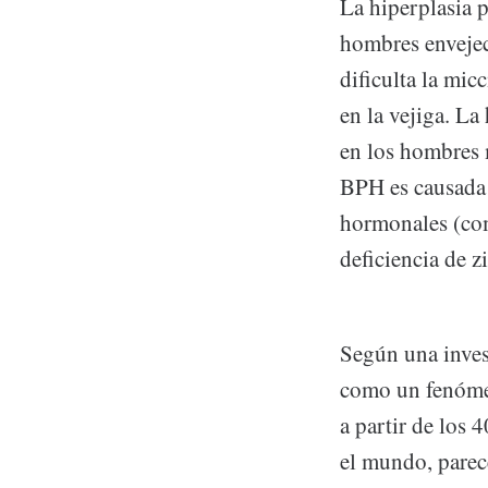
La hiperplasia p
hombres envejec
dificulta la mic
en la vejiga. La
en los hombres m
BPH es causada 
hormonales (com
deficiencia de z
Según una inves
como un fenómen
a partir de los 
el mundo, parec