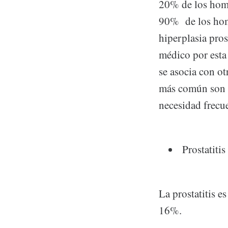
20% de los homb
90% de los homb
hiperplasia pro
médico por esta
se asocia con ot
más común son lo
necesidad frecue
Prostatitis
La prostatitis e
16%.