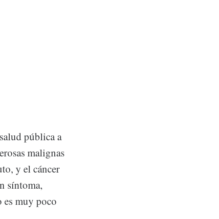
salud pública a
cerosas malignas
uto, y el cáncer
ún síntoma,
o es muy poco