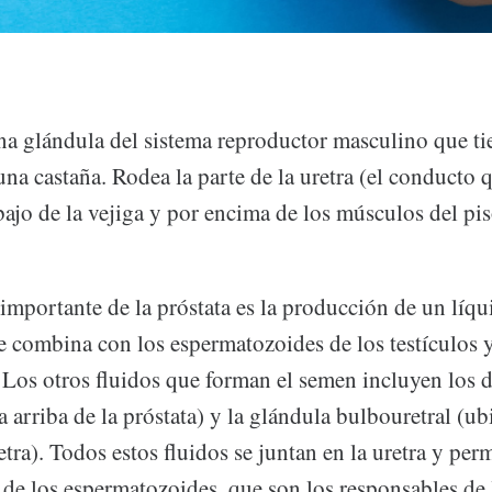
una glándula del sistema reproductor masculino que ti
a castaña. Rodea la parte de la uretra (el conducto q
bajo de la vejiga y por encima de los músculos del pis
importante de la próstata es la producción de un líqu
 combina con los espermatozoides de los testículos y
 Los otros fluidos que forman el semen incluyen los d
 arriba de la próstata) y la glándula bulbouretral (ub
etra). Todos estos fluidos se juntan en la uretra y per
de los espermatozoides, que son los responsables de l