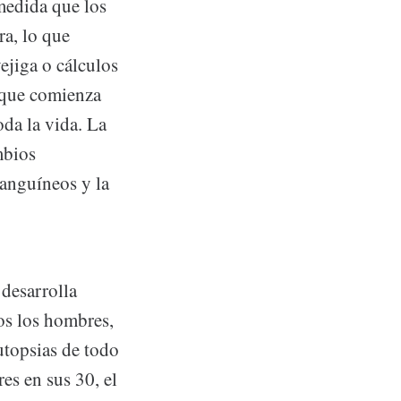
 medida que los
ra, lo que
vejiga o cálculos
l que comienza
oda la vida. La
mbios
sanguíneos y la
 desarrolla
os los hombres,
utopsias de todo
es en sus 30, el