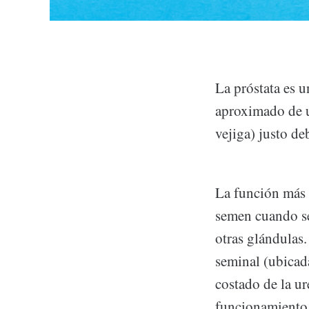
La próstata es 
aproximado de un
vejiga) justo de
La función más 
semen cuando se
otras glándulas.
seminal (ubicada
costado de la ur
funcionamiento 