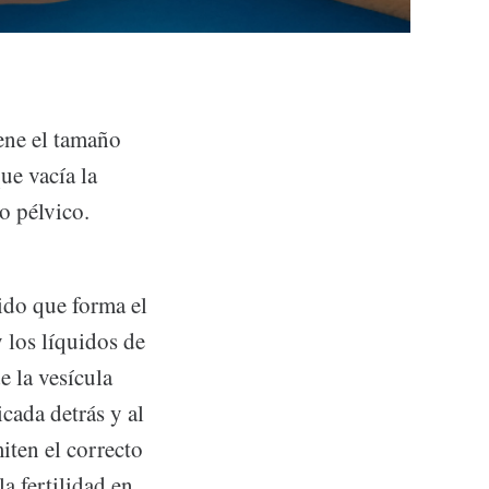
ene el tamaño
ue vacía la
o pélvico.
ido que forma el
 los líquidos de
e la vesícula
icada detrás y al
miten el correcto
a fertilidad en