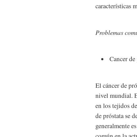
características 
Problemas comun
Cancer de 
El cáncer de pr
nivel mundial. 
en los tejidos d
de próstata se d
generalmente es
común en la act