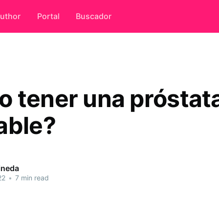
uthor
Portal
Buscador
 tener una próstat
able?
ineda
22
•
7 min read