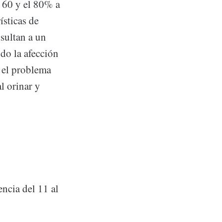
 60 y el 80% a
sticas de
sultan a un
do la afección
; el problema
l orinar y
encia del 11 al