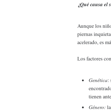
¿Qué causa el 
Aunque los niño
piernas inquieta
acelerado, es m
Los factores co
Genética
:
encontrado
tienen ant
Género:
la