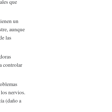
ales que
tienen un
stre, aunque
de las
ldoras
a controlar
roblemas
los nervios.
ía (daño a