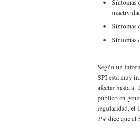
Síntomas 
inactividad
Síntomas q
Síntomas q
Según un infor
SPI está muy in
afectar hasta a
público en gener
regularidad, el
3% dice que el 