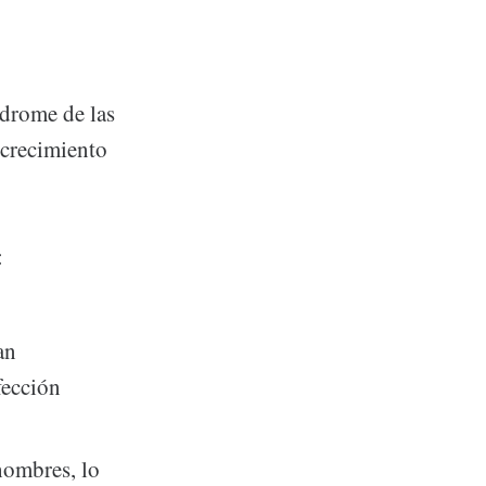
ndrome de las
 crecimiento
:
an
fección
hombres, lo