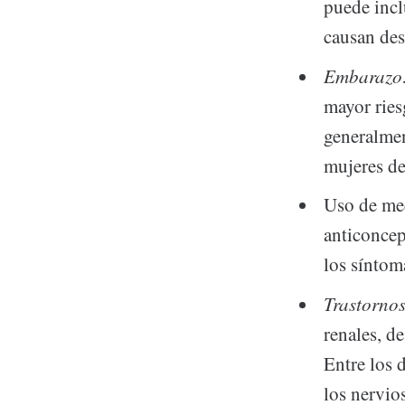
puede incl
causan dese
Embarazo
mayor ries
generalmen
mujeres de
Uso de med
anticoncep
los síntom
Trastornos
renales, d
Entre los 
los nervio