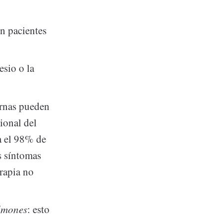
n pacientes
esio o la
iernas pueden
ional del
a el 98% de
s síntomas
erapia no
ulmones
: esto