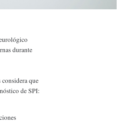
neurológico
rnas durante
s considera que
gnóstico de SPI:
aciones