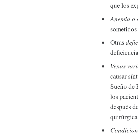
que los ex
Anemia o d
sometidos 
Otras
defi
deficiencia
Venas var
causar sín
Sueño de E
los pacien
después de
quirúrgica
Condicione