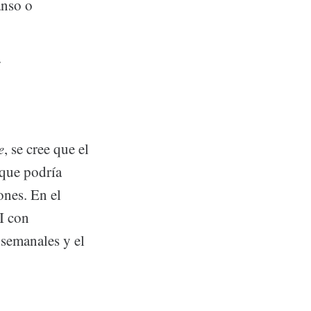
anso o
.
e
, se cree que el
 que podría
ones. En el
I con
semanales y el