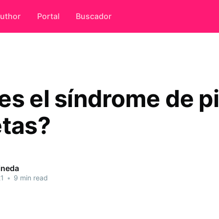
uthor
Portal
Buscador
es el síndrome de p
etas?
ineda
21
•
9 min read