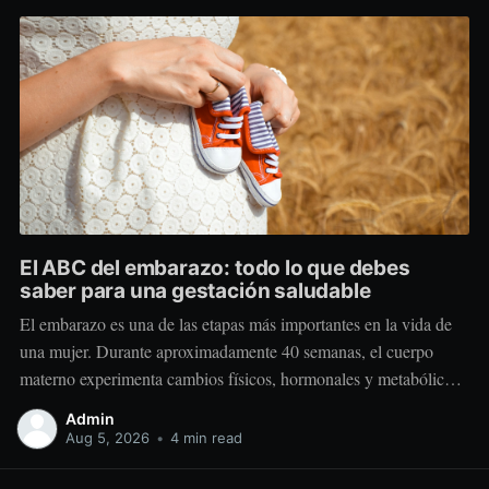
El ABC del embarazo: todo lo que debes
saber para una gestación saludable
El embarazo es una de las etapas más importantes en la vida de
una mujer. Durante aproximadamente 40 semanas, el cuerpo
materno experimenta cambios físicos, hormonales y metabólicos
extraordinarios para crear y sostener una nueva vida. Más allá de
Admin
“comer por dos”, el embarazo requiere comer mejor, nutrir
Aug 5, 2026
•
4 min read
estratégicamente y