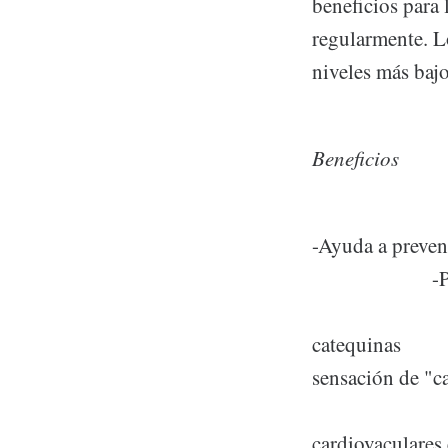
beneficios para 
regularmente. L
niveles más baj
Beneficios
-Ayud
-Prom
-Fortalece
catequinas -
sensación de "
-Reduce
cardiovacul