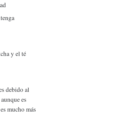
dad
ntenga
cha y el té
es debido al
, aunque es
ía es mucho más