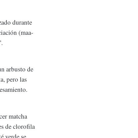
izado durante
ciación (maa-
”.
un arbusto de
a, pero las
cesamiento.
acer matcha
s de clorofila
té verde se