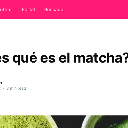
uthor
Portal
Buscador
s qué es el matcha
n
2
•
3 min read