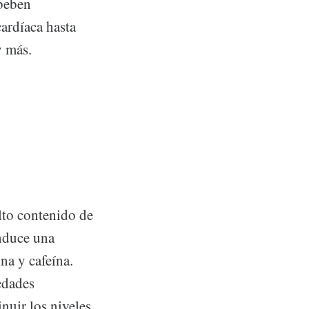
 beben
ardíaca hasta
y más.
cáncer
e peso
ontenido de
duce una
nina y cafeína.
des
 los niveles