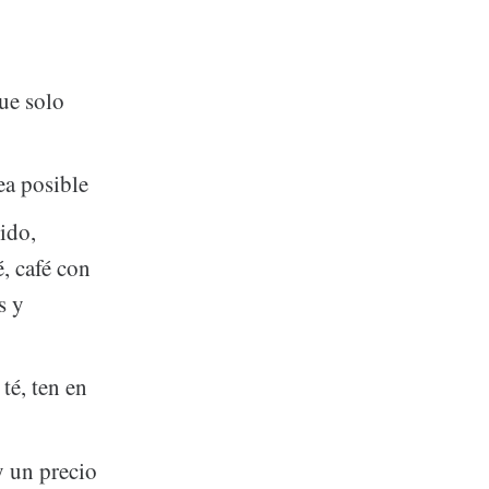
ue solo
ea posible
ido,
é, café con
s y
té, ten en
y un precio