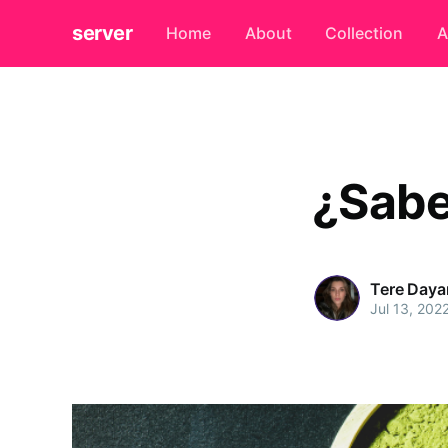
server
Home
About
Collection
A
¿Sabe
Tere Daya
Jul 13, 202