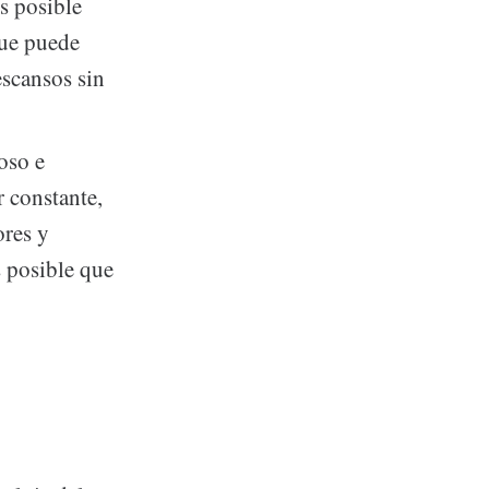
s posible
que puede
scansos sin
.
oso e
r constante,
ores y
s posible que