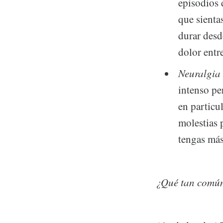
episodios 
que sienta
durar desd
dolor entr
Neuralgia 
intenso pe
en particu
molestias 
tengas más
¿Qué tan común 