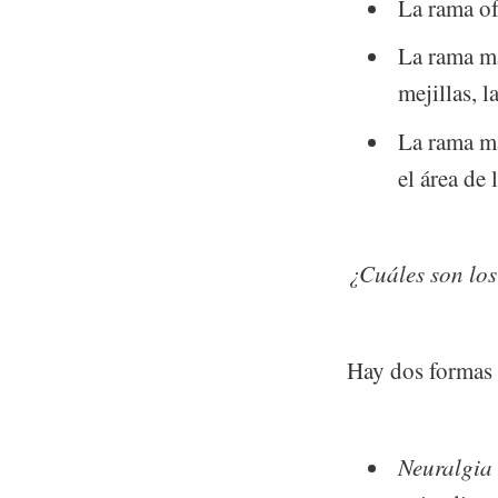
La rama oft
La rama ma
mejillas, l
La rama man
el área de
¿Cuáles son los
Hay dos formas 
Neuralgia 