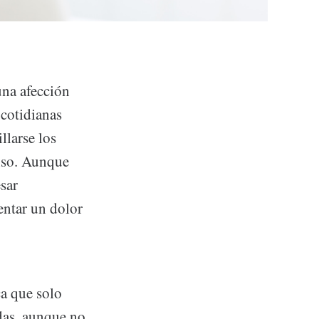
una afección
 cotidianas
llarse los
enso. Aunque
sar
entar un dolor
ca que solo
adas, aunque no