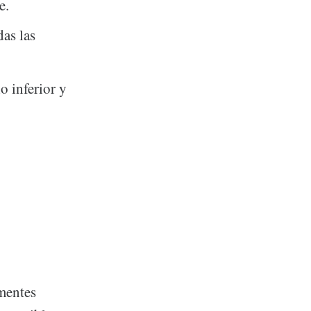
e.
das las
o inferior y
mentes