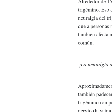
Alrededor de 15
trigémino. Eso 
neuralgia del t
que a personas 
también afecta 
común.
¿La neuralgia d
Aproximadamente
también padecen
trigémino rompe
nervio (la vaina