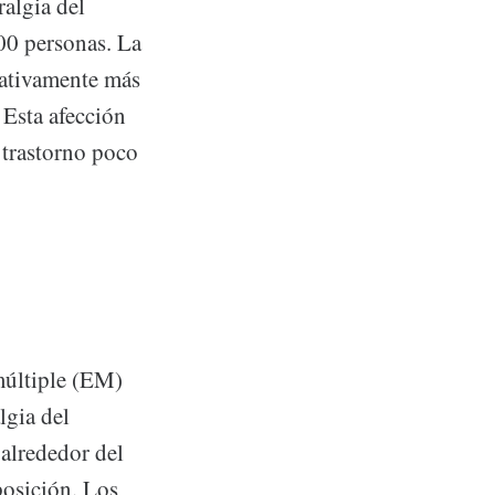
algia del
00 personas. La
cativamente más
Esta afección
 trastorno poco
múltiple (EM)
lgia del
 alrededor del
rposición. Los