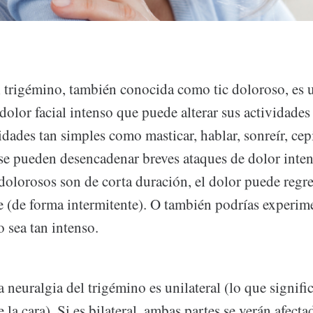
l trigémino, también conocida como tic doloroso, es 
dolor facial intenso que puede alterar sus actividades
dades tan simples como masticar, hablar, sonreír, cepi
arse pueden desencadenar breves ataques de dolor int
dolorosos son de corta duración, el dolor puede regre
 (de forma intermitente). O también podrías experim
 sea tan intenso.
la neuralgia del trigémino es unilateral (lo que signifi
e la cara). Si es bilateral, ambas partes se verán afect