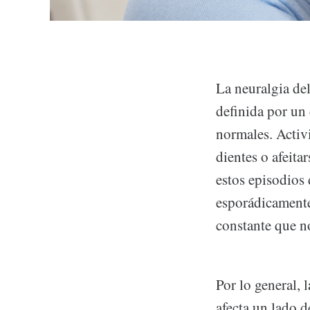
La neuralgia de
definida por un 
normales. Activi
dientes o afeit
estos episodios 
esporádicamente
constante que no
Por lo general, 
afecta un lado d