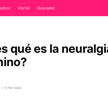
uthor
Portal
Buscador
s qué es la neuralgi
mino?
•
4 min read