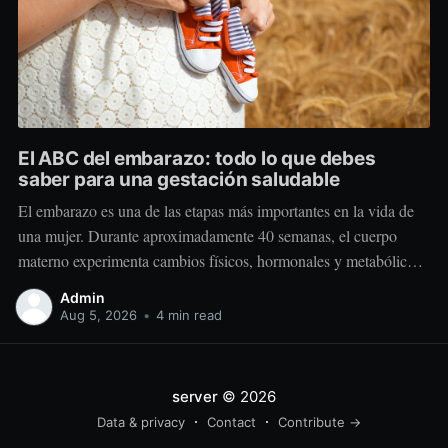
El ABC del embarazo: todo lo que debes
saber para una gestación saludable
El embarazo es una de las etapas más importantes en la vida de
una mujer. Durante aproximadamente 40 semanas, el cuerpo
materno experimenta cambios físicos, hormonales y metabólicos
extraordinarios para crear y sostener una nueva vida. Más allá de
Admin
“comer por dos”, el embarazo requiere comer mejor, nutrir
Aug 5, 2026
•
4 min read
estratégicamente y
server
© 2026
Data & privacy
Contact
Contribute →