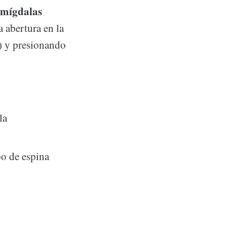
mígdalas
 abertura en la
R) y presionando
la
po de espina