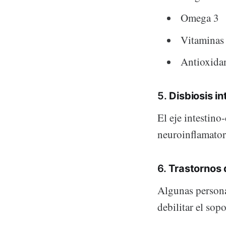
Omega 3
Vitaminas
Antioxidan
5.
Disbiosis in
El eje intestin
neuroinflamator
6.
Trastornos 
Algunas persona
debilitar el sop