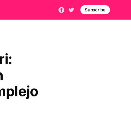
Subscribe
i:
n
mplejo