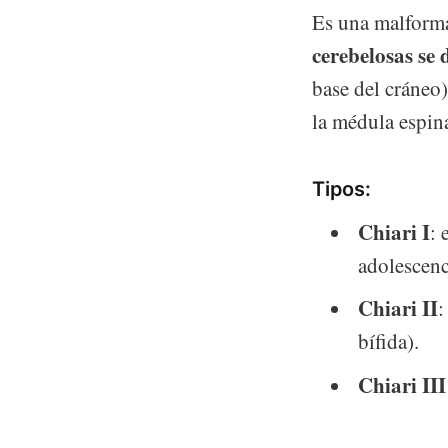
Es una malforma
cerebelosas se
base del cráneo)
la médula espina
Tipos:
Chiari I
: 
adolescenc
Chiari II
:
bífida).
Chiari III