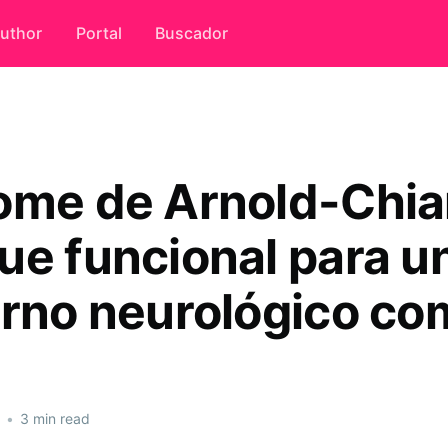
uthor
Portal
Buscador
ome de Arnold-Chiar
ue funcional para u
orno neurológico co
•
3 min read