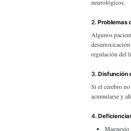
neurológicos.
2.
Problemas d
Algunos pacien
desintoxicación
regulación del l
3.
Disfunción d
Si el cerebro n
acumularse y afe
4.
Deficiencia
Magnesio