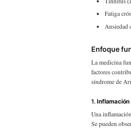
Tinnitus (
Fatiga cró
Ansiedad 
Enfoque fun
La medicina fun
factores contrib
síndrome de Arno
1.
Inflamación
Una inflamación 
Se pueden obser