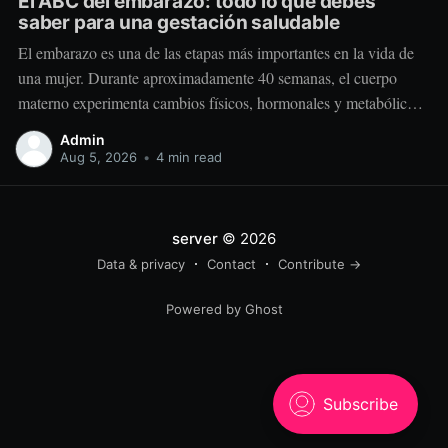
El ABC del embarazo: todo lo que debes
saber para una gestación saludable
El embarazo es una de las etapas más importantes en la vida de
una mujer. Durante aproximadamente 40 semanas, el cuerpo
materno experimenta cambios físicos, hormonales y metabólicos
extraordinarios para crear y sostener una nueva vida. Más allá de
Admin
“comer por dos”, el embarazo requiere comer mejor, nutrir
Aug 5, 2026
•
4 min read
estratégicamente y
server
© 2026
Data & privacy
Contact
Contribute →
Powered by Ghost