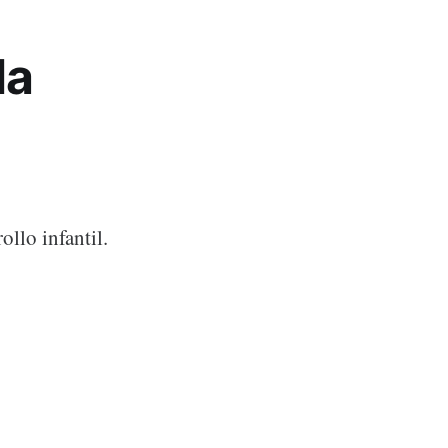
la
llo infantil.