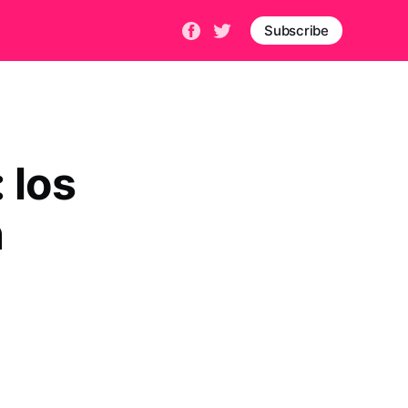
Subscribe
 los
n