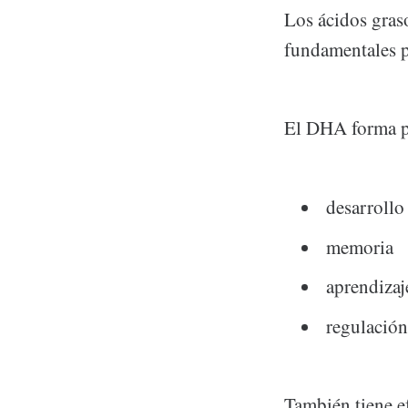
Los ácidos gras
fundamentales pa
El DHA forma pa
desarrollo
memoria
aprendizaj
regulación
También tiene ef