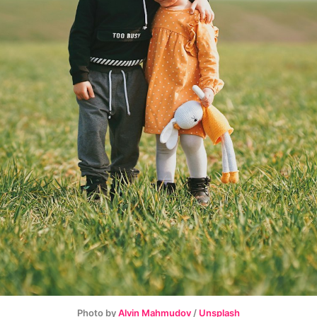
Photo by
Alvin Mahmudov
/
Unsplash