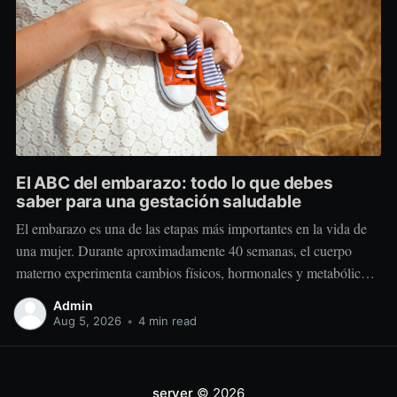
El ABC del embarazo: todo lo que debes
saber para una gestación saludable
El embarazo es una de las etapas más importantes en la vida de
una mujer. Durante aproximadamente 40 semanas, el cuerpo
materno experimenta cambios físicos, hormonales y metabólicos
extraordinarios para crear y sostener una nueva vida. Más allá de
Admin
“comer por dos”, el embarazo requiere comer mejor, nutrir
Aug 5, 2026
•
4 min read
estratégicamente y
server
© 2026