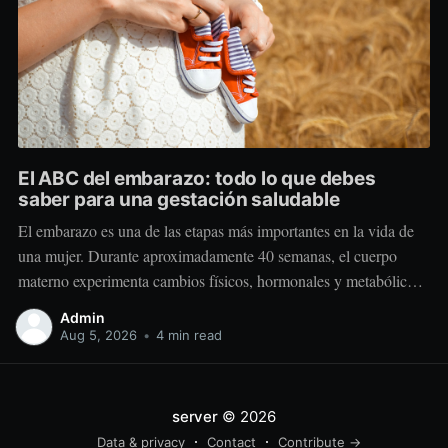
El ABC del embarazo: todo lo que debes
saber para una gestación saludable
El embarazo es una de las etapas más importantes en la vida de
una mujer. Durante aproximadamente 40 semanas, el cuerpo
materno experimenta cambios físicos, hormonales y metabólicos
extraordinarios para crear y sostener una nueva vida. Más allá de
Admin
“comer por dos”, el embarazo requiere comer mejor, nutrir
Aug 5, 2026
•
4 min read
estratégicamente y
server
© 2026
Data & privacy
Contact
Contribute →