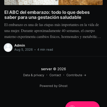
El ABC del embarazo: todo lo que debes
saber para una gestación saludable
El embarazo es una de las etapas más importantes en la vida de
una mujer. Durante aproximadamente 40 semanas, el cuerpo
materno experimenta cambios físicos, hormonales y metabólicos
extraordinarios para crear y sostener una nueva vida. Más allá de
Admin
“comer por dos”, el embarazo requiere comer mejor, nutrir
Aug 5, 2026
•
4 min read
estratégicamente y
server
© 2026
Data & privacy
Contact
Contribute →
Powered by Ghost