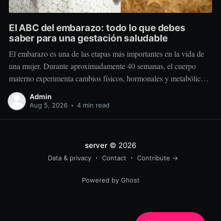
El ABC del embarazo: todo lo que debes
saber para una gestación saludable
El embarazo es una de las etapas más importantes en la vida de
una mujer. Durante aproximadamente 40 semanas, el cuerpo
materno experimenta cambios físicos, hormonales y metabólicos
extraordinarios para crear y sostener una nueva vida. Más allá de
Admin
“comer por dos”, el embarazo requiere comer mejor, nutrir
Aug 5, 2026
•
4 min read
estratégicamente y
server
© 2026
Data & privacy
Contact
Contribute →
Powered by Ghost