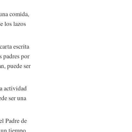
 una comida,
e los lazos
carta escrita
s padres por
an, puede ser
a actividad
ede ser una
el Padre de
o un tiempo