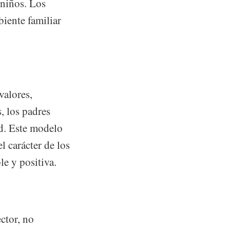
 niños. Los
iente familiar
valores,
s, los padres
ad. Este modelo
l carácter de los
e y positiva.
ector, no