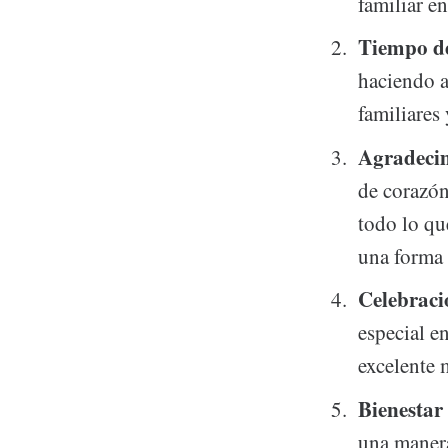
familiar e
Tiempo de
haciendo ac
familiares
Agradecim
de corazón
todo lo qu
una forma
Celebraci
especial e
excelente 
Bienestar 
una manera