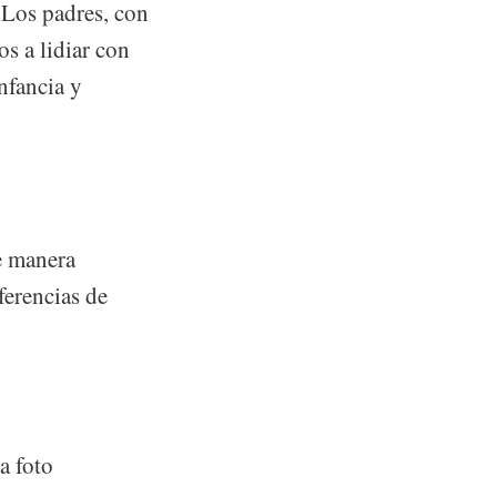
 Los padres, con
s a lidiar con
nfancia y
e manera
ferencias de
a foto