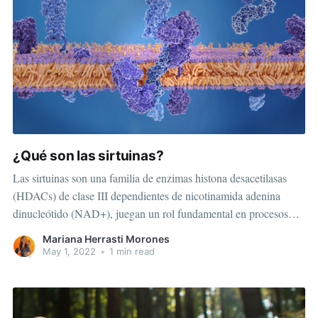
¿Qué son las sirtuinas?
Las sirtuinas son una familia de enzimas histona desacetilasas
(HDACs) de clase III dependientes de nicotinamida adenina
dinucleótido (NAD+), juegan un rol fundamental en procesos
biológicos como diferenciación celular, la regulación del estado
Mariana Herrasti Morones
energético de la célula y el envejecimiento. El término "sirtuina"
May 1, 2022
•
1 min read
deriva de “Silent Information Regulator Two” , el