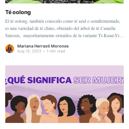
Té oolong
El té oolong, también conocido como té azul o semifermentado,
es una variedad de té chino, obtenido del árbol de té Camella
Sinessis, mayoritariamente extraídos de la variante Ti-Kuan-Yin.
Crece generalmente en la provincia de Fujian (China). Luego
Mariana Herrasti Morones
encontramos al Formosa Oolong, que procede de Taiwán es de
Aug 15, 2023
•
1 min read
un sabor