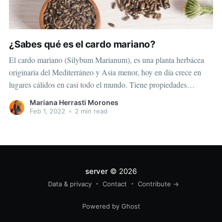
¿Sabes qué es el cardo mariano?
El cardo mariano (Silybum Marianum), es una planta herbácea
originaria del Mediterráneo y Asia menor, hoy en día crece en
lugares cálidos en casi todo el mundo. Tiene propiedades
antiinflamatorias, antioxidantes y antialérgicas. Su principal
Mariana Herrasti Morones
componente es la “silimarina”, un flavonoide que se extrae de las
Feb 1, 2022
•
2 min read
semillas de la planta,
server
© 2026
Data & privacy
Contact
Contribute →
Powered by Ghost