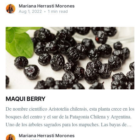
energía. La ingesta de carbohidratos se reduce de forma drástica
Mariana Herrasti Morones
y su mayor fuente de energía proviene de las grasas, lo
Aug 1, 2022
•
1 min read
MAQUI BERRY
De nombre científico Aristotelia chilensis, esta planta crece en los
bosques del centro y el sur de la Patagonia Chilena y Argentina.
Uno de los árboles sagrados para los mapuches. Las bayas de
maqui tienen un color verde cuando nacen y pasa a un tono
Mariana Herrasti Morones
púrpura oscuro cuando maduran. Son