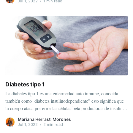
Jul 1, 2022
•
1 min read
Diabetes tipo 1
La diabetes tipo 1 es una enfermedad auto inmune, conocida
también como ¨diabetes insulinodependiente” esto significa que
tu cuerpo ataca por error las células beta productoras de insulina
en el páncreas.Se desconoce la causa exacta, pero se adjudican a
Mariana Herrasti Morones
factores hereditarios, exposición a virus y factores ambientales.
Jul 1, 2022
•
2 min read
Se diagnostica